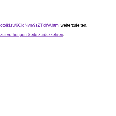
e-potolki.ru/6CIqNvn/9sZTxhW.html
weiterzuleiten.
u
zur vorherigen Seite zurückkehren
.