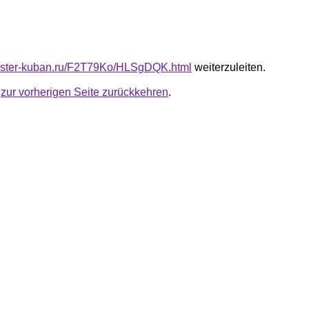
master-kuban.ru/F2T79Ko/HLSgDQK.html
weiterzuleiten.
u
zur vorherigen Seite zurückkehren
.