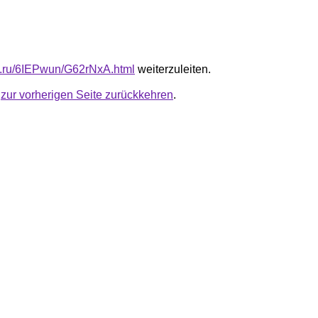
fb.ru/6IEPwun/G62rNxA.html
weiterzuleiten.
u
zur vorherigen Seite zurückkehren
.