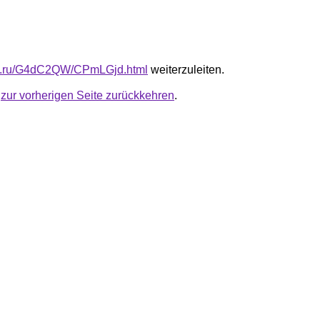
-fb.ru/G4dC2QW/CPmLGjd.html
weiterzuleiten.
u
zur vorherigen Seite zurückkehren
.