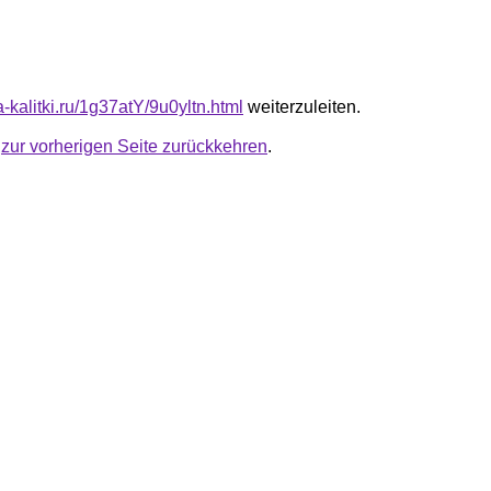
ta-kalitki.ru/1g37atY/9u0yltn.html
weiterzuleiten.
u
zur vorherigen Seite zurückkehren
.