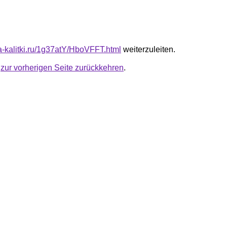
ta-kalitki.ru/1g37atY/HboVFFT.html
weiterzuleiten.
u
zur vorherigen Seite zurückkehren
.