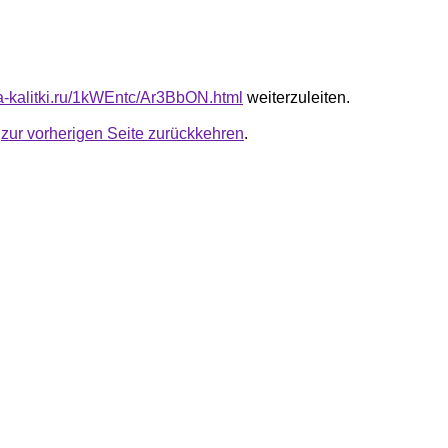
ta-kalitki.ru/1kWEntc/Ar3BbON.html
weiterzuleiten.
u
zur vorherigen Seite zurückkehren
.