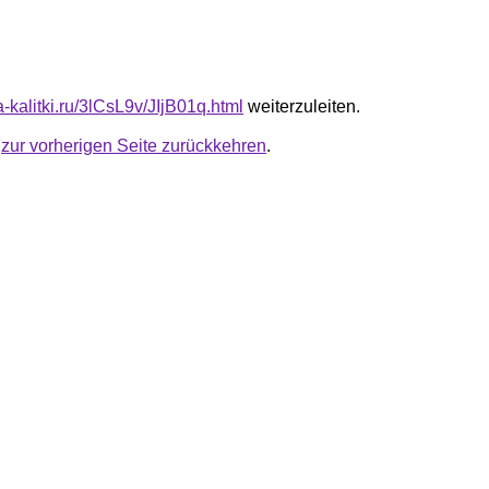
ta-kalitki.ru/3lCsL9v/JIjB01q.html
weiterzuleiten.
u
zur vorherigen Seite zurückkehren
.