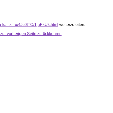
ta-kalitki.ru/4Jc0tTO/1jaPkUk.html
weiterzuleiten.
u
zur vorherigen Seite zurückkehren
.