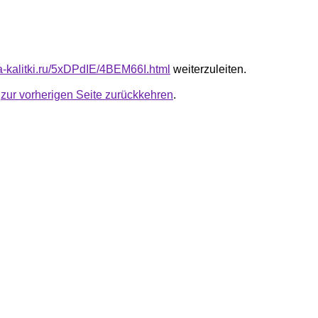
ta-kalitki.ru/5xDPdIE/4BEM66I.html
weiterzuleiten.
u
zur vorherigen Seite zurückkehren
.