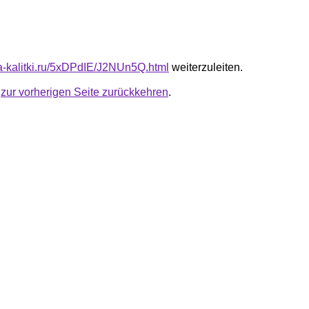
ota-kalitki.ru/5xDPdIE/J2NUn5Q.html
weiterzuleiten.
u
zur vorherigen Seite zurückkehren
.