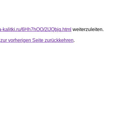
ta-kalitki.ru/6Hh7hOO/2IJQbjq.html
weiterzuleiten.
u
zur vorherigen Seite zurückkehren
.