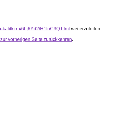
ta-kalitki.ru/6Lj6Yd2/H1IoC3Q.html
weiterzuleiten.
u
zur vorherigen Seite zurückkehren
.