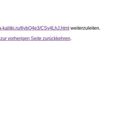
ta-kalitki.ru/6ybQ4e3/CSy4LhJ.html
weiterzuleiten.
u
zur vorherigen Seite zurückkehren
.