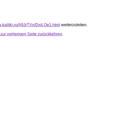
ta-kalitki.ru/A9JrTVn/DsjLOe1.html
weiterzuleiten.
u
zur vorherigen Seite zurückkehren
.