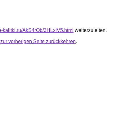
ta-kalitki.ru/AkS4rOb/3HLxlV5.html
weiterzuleiten.
u
zur vorherigen Seite zurückkehren
.