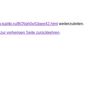
ta-kalitki.ru/BQ5qh0x/GIqee42.html
weiterzuleiten.
u
zur vorherigen Seite zurückkehren
.