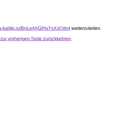
ta-kalitki.ru/BnLeAhG/HsYsXxf.html
weiterzuleiten.
u
zur vorherigen Seite zurückkehren
.