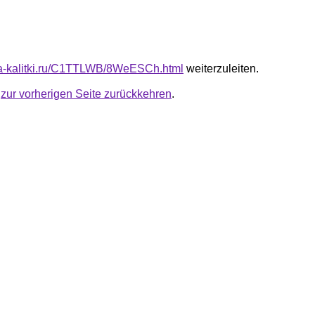
ota-kalitki.ru/C1TTLWB/8WeESCh.html
weiterzuleiten.
u
zur vorherigen Seite zurückkehren
.