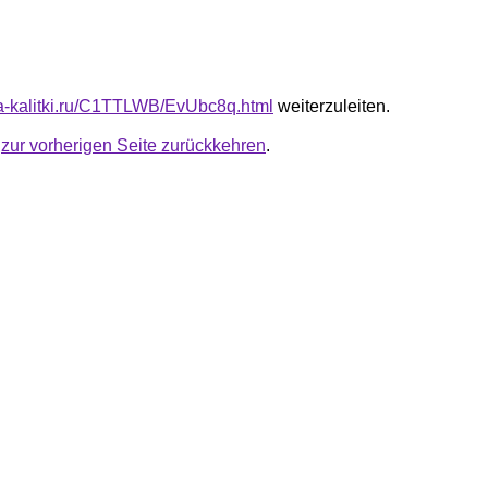
ota-kalitki.ru/C1TTLWB/EvUbc8q.html
weiterzuleiten.
u
zur vorherigen Seite zurückkehren
.