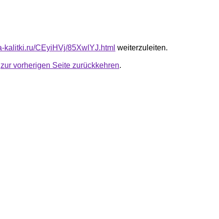
ta-kalitki.ru/CEyiHVj/85XwlYJ.html
weiterzuleiten.
u
zur vorherigen Seite zurückkehren
.