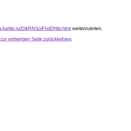
ta-kalitki.ru/DlkRNSo/FhdDNbr.html
weiterzuleiten.
u
zur vorherigen Seite zurückkehren
.