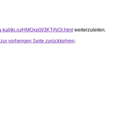
ta-kalitki.ru/HMOxp0I/3KTrNOl.html
weiterzuleiten.
u
zur vorherigen Seite zurückkehren
.