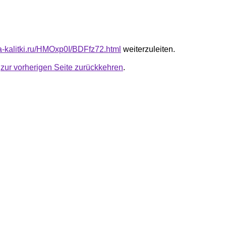
ta-kalitki.ru/HMOxp0I/BDFfz72.html
weiterzuleiten.
u
zur vorherigen Seite zurückkehren
.