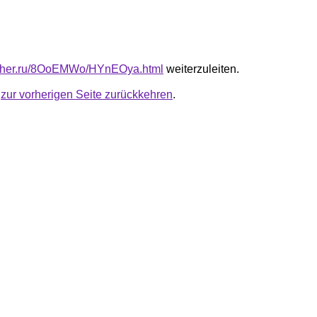
luther.ru/8OoEMWo/HYnEOya.html
weiterzuleiten.
u
zur vorherigen Seite zurückkehren
.